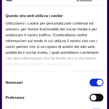
💡
Questo sito web utilizza i cookie
Utilizziamo i cookie per personalizzare contenuti ed
Consulenza Personalizzata
annunci, per fornire funzionalità dei social media e per
Analisi delle tue esigenze specifiche
analizzare il nostro traffico. Condividiamo inoltre
informazioni sul modo in cui utilizza il nostro sito con i
nostri partner che si occupano di analisi dei dati web,
⏱️
pubblicità e social media, i quali potrebbero combinarle
30 Minuti Gratuiti
con altre informazioni che ha fornito loro o che hanno
raccolto dal suo utilizzo dei loro servizi.
Tempo sufficiente senza impegno
Selezione
🎯
Necessari
del
consenso
Strategia Chiara
Preferenze
Definiamo insieme gli obiettivi