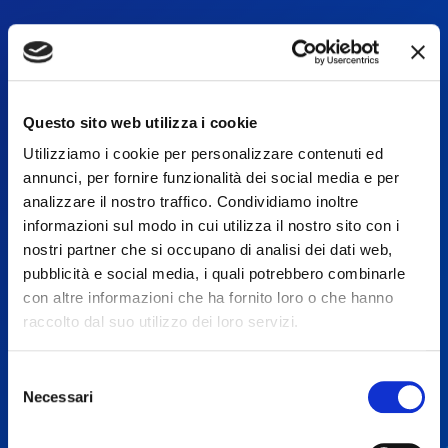
Questo sito web utilizza i cookie
Utilizziamo i cookie per personalizzare contenuti ed
annunci, per fornire funzionalità dei social media e per
analizzare il nostro traffico. Condividiamo inoltre
informazioni sul modo in cui utilizza il nostro sito con i
PALERMONOWBOT
nostri partner che si occupano di analisi dei dati web,
pubblicità e social media, i quali potrebbero combinarle
Il chatbot Telegram dedicato alle notizie e agli eventi della
con altre informazioni che ha fornito loro o che hanno
città di Palermo
raccolto dal suo utilizzo dei loro servizi.
Selezione
Necessari
PROVA PALERMONOWBOT
del
consenso