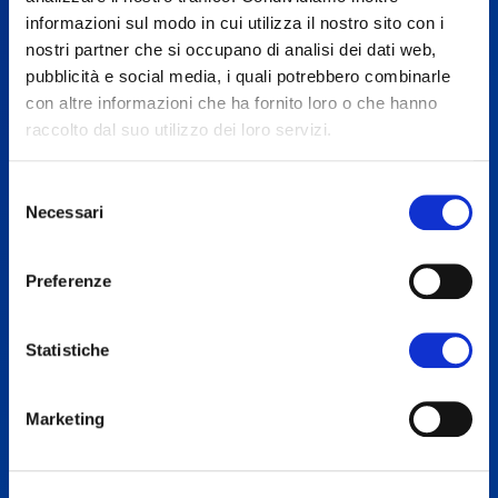
informazioni sul modo in cui utilizza il nostro sito con i
nostri partner che si occupano di analisi dei dati web,
pubblicità e social media, i quali potrebbero combinarle
con altre informazioni che ha fornito loro o che hanno
raccolto dal suo utilizzo dei loro servizi.
Selezione
Necessari
del
consenso
Preferenze
SITI WEB
C'è qui Zio Gabry!
Statistiche
Non vedo l'ora di scoprire la tua storia, il tuo progetto e i
Marketing
tuoi valori e raccontarli nel tuo nuovo sito!