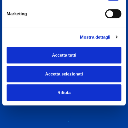
Interventi mirati per il tuo sito e la tua presenza digitale
Marketing
Hai un problema specifico con il tuo sito? Vuoi
ottimizzarlo, integrare nuove funzionalità o creare una
strategia efficace? Sono qui per aiutarti.
Mostra dettagli
SCOPRI I SERVIZI
PRENOTA UNA CALL
Accetta tutti
Accetta selezionati
Rifiuta