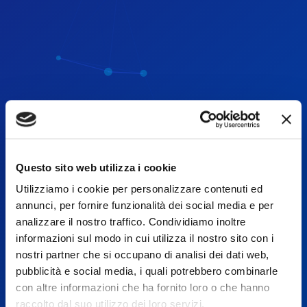
Questo sito web utilizza i cookie
Utilizziamo i cookie per personalizzare contenuti ed
annunci, per fornire funzionalità dei social media e per
analizzare il nostro traffico. Condividiamo inoltre
informazioni sul modo in cui utilizza il nostro sito con i
nostri partner che si occupano di analisi dei dati web,
pubblicità e social media, i quali potrebbero combinarle
Sito Web - Giulia Ganugi
con altre informazioni che ha fornito loro o che hanno
raccolto dal suo utilizzo dei loro servizi.